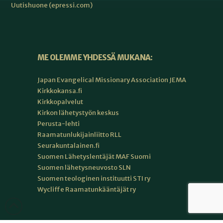
Uutishuone (epressi.com)
ME OLEMME YHDESSÄ MUKANA:
Japan Evangelical Missionary Association JEMA
Kirkkokansa.fi
Kirkkopalvelut
Kirkon lähetystyön keskus
Perusta-lehti
Raamatunlukijainliitto RLL
Seurakuntalainen.fi
Suomen Lähetyslentäjät MAF Suomi
Suomen lähetysneuvosto SLN
Suomen teologinen instituutti STI ry
Wycliffe Raamatunkääntäjät ry