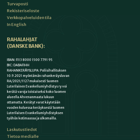
Turvaposti
Rekisteriseloste
Verkkopalveluiden tila
In English
RAHALAHJAT
(DANSKE BANK):
IBAN: FI13 8000 1500 7791 95
BIC: DABAFIHH
RAHANKERÄYSLUPA: Poliisihallituksen
10.9.2021 myöntämän rahankeräysluvan
RA/2021/1127 mukaisesti Suomen
Luterilainen Evankeliumiyhdistys ry voi
kerätä varoja toistaiseksi koko Suomen
alueella Ahvenanmaata lukuun
ottamatta. Kerätyt varat käytetään
vuoden kuluessa keräyksestä Suomen
Luterilaisen Evankeliumiyhdistyksen
työhön kotimaassa ja ulkomailla.
Laskutustiedot
Tietoa medialle