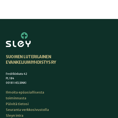
SUOMEN LUTERILAINEN
EVANKELIUMIYHDISTYS RY
Fredrikinkatu 42
PL 184
00181 HELSINKI
Ilmoita epäasiallisesta
toiminnasta
Päivitä tietosi
Seuranta verkkosivustolla
Sleyn intra