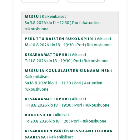
⟩ Kaikenikäiset
MESSU
Su
9.8.2026
klo 11 – 12:30
⟩ Pori
⟩ Aatuntien
rukoushuone
⟩ Aikuiset
PERUTTU NAISTEN RUKOUSPIIRI
Ma
10.8.2026
klo 18 – 19:30
⟩ Pori
⟩ Rukoushuone
⟩ Aikuiset
KESÄRAAMATTUPIIRI
Ti
11.8.2026
klo 18 – 19:30
⟩ Pori
⟩ Rukoushuone
⟩
MESSU JA KOULULAISTEN SIUNAAMINEN
Kaikenikäiset
Su
16.8.2026
klo 11 – 12:30
⟩ Pori
⟩ Aatuntien
rukoushuone
⟩ Aikuiset
KESÄRAAMATTUPIIRI
Ti
18.8.2026
klo 18 – 19:30
⟩ Pori
⟩ Rukoushuone
⟩ Aikuiset
RUKOUSILTA
To
20.8.2026
klo 18 – 20
⟩ Pori
⟩ Rukoushuone
KESÄKAUDEN PÄÄTÖSMESSU ANTTOORAN
⟩ Kaikenikäiset
SAARESSA