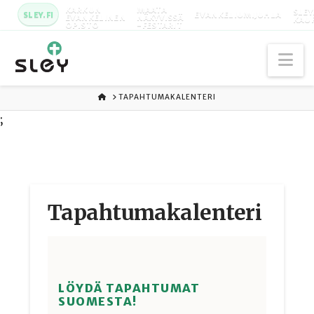
KARKUN
MAATA
SLEY
SLEY.FI
EVANKELIUMIJUHLA
EVANKELINEN
NÄKYVISSÄ
KAU
OPISTO
-FESTARIT
Na
ETUSIVU
TAPAHTUMAKALENTERI
;
Tapahtuma­kalenteri
LÖYDÄ TAPAHTUMAT
SUOMESTA!