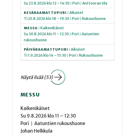
Su
23.8.2026
klo 12 – 14:30
⟩ Pori
⟩ Anttooran tila
⟩ Aikuiset
KESÄRAAMATTUPIIRI
Ti
25.8.2026
klo 18 – 19:30
⟩ Pori
⟩ Rukoushuone
⟩ Kaikenikäiset
MESSU
Su
30.8.2026
klo 11 – 12:30
⟩ Pori
⟩ Aatuntien
rukoushuone
⟩ Aikuiset
PÄIVÄRAAMATTUPIIRI
Ti
1.9.2026
klo 14 – 15:30
⟩ Pori
⟩ Rukoushuone
Näytä lisää (53)
MESSU
Kaikenikäiset
Su
9.8.2026
klo 11 – 12:30
Pori
⟩
Aatuntien rukoushuone
Johan Helkkula