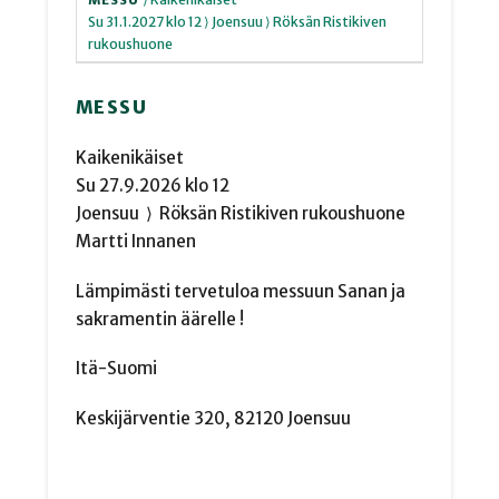
MESSU
Su
31.1.2027
klo 12
⟩ Joensuu
⟩ Röksän Ristikiven
rukoushuone
MESSU
Kaikenikäiset
Su
27.9.2026
klo 12
Joensuu
⟩
Röksän Ristikiven rukoushuone
Martti Innanen
Lämpimästi tervetuloa messuun Sanan ja
sakramentin äärelle !
Itä-Suomi
Keskijärventie 320, 82120 Joensuu