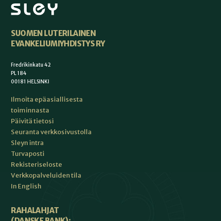
SUOMEN LUTERILAINEN
EVANKELIUMIYHDISTYS RY
Fredrikinkatu 42
PL 184
00181 HELSINKI
Ilmoita epäasiallisesta
toiminnasta
Päivitä tietosi
Seuranta verkkosivustolla
Sleyn intra
Turvaposti
Rekisteriseloste
Verkkopalveluiden tila
In English
RAHALAHJAT
(DANSKE BANK):