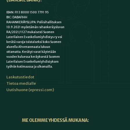
IBAN: FI13 8000 1500 7791 95
BIC: DABAFIHH
RAHANKERÄYSLUPA: Poliisihallituksen
10.9.2021 myöntämän rahankeräysluvan
RA/2021/1127 mukaisesti Suomen
Luterilainen Evankeliumiyhdistys ry voi
kerätä varoja toistaiseksi koko Suomen
alueella Ahvenanmaata lukuun
ottamatta. Kerätyt varat käytetään
vuoden kuluessa keräyksestä Suomen
Luterilaisen Evankeliumiyhdistyksen
työhön kotimaassa ja ulkomailla.
Laskutustiedot
Tietoa medialle
Uutishuone (epressi.com)
ME OLEMME YHDESSÄ MUKANA: