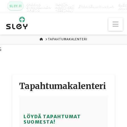
KARKUN
MAATA
SLEY
SLEY.FI
EVANKELIUMIJUHLA
EVANKELINEN
NÄKYVISSÄ
KAU
OPISTO
-FESTARIT
Na
ETUSIVU
TAPAHTUMAKALENTERI
;
Tapahtuma­kalenteri
LÖYDÄ TAPAHTUMAT
SUOMESTA!