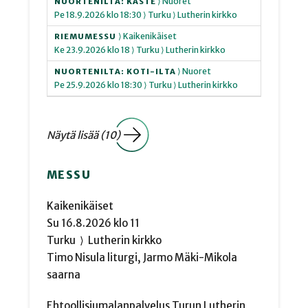
⟩ Nuoret
NUORTENILTA: KASTE
Pe
18.9.2026
klo 18:30
⟩ Turku
⟩ Lutherin kirkko
⟩ Kaikenikäiset
RIEMUMESSU
Ke
23.9.2026
klo 18
⟩ Turku
⟩ Lutherin kirkko
⟩ Nuoret
NUORTENILTA: KOTI-ILTA
Pe
25.9.2026
klo 18:30
⟩ Turku
⟩ Lutherin kirkko
Näytä lisää (10)
MESSU
Kaikenikäiset
Su
16.8.2026
klo 11
Turku
⟩
Lutherin kirkko
Timo Nisula liturgi, Jarmo Mäki-Mikola
saarna
Ehtoollisjumalanpalvelus Turun Lutherin