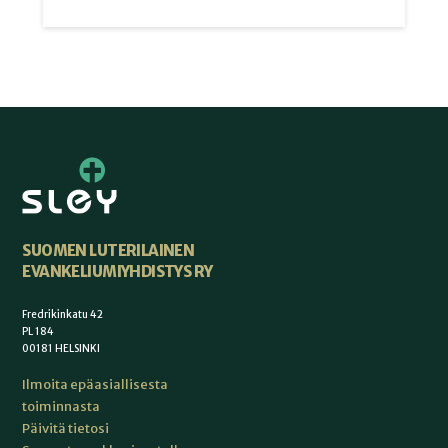
SUOMEN LUTERILAINEN
EVANKELIUMIYHDISTYS RY
Fredrikinkatu 42
PL 184
00181 HELSINKI
Ilmoita epäasiallisesta
toiminnasta
Päivitä tietosi