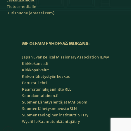
Laskutustiedot
Tietoa medialle
Uutishuone (epressi.com)
ME OLEMME YHDESSÄ MUKANA:
Japan Evangelical Missionary Association JEMA
Kirkkokansa.fi
Kirkkopalvelut
Kirkon lähetystyön keskus
Perusta-lehti
Raamatunlukijainliitto RLL
Seurakuntalainen.fi
Suomen Lähetyslentäjät MAF Suomi
Suomen lähetysneuvosto SLN
Suomen teologinen instituutti STI ry
Wycliffe Raamatunkääntäjät ry