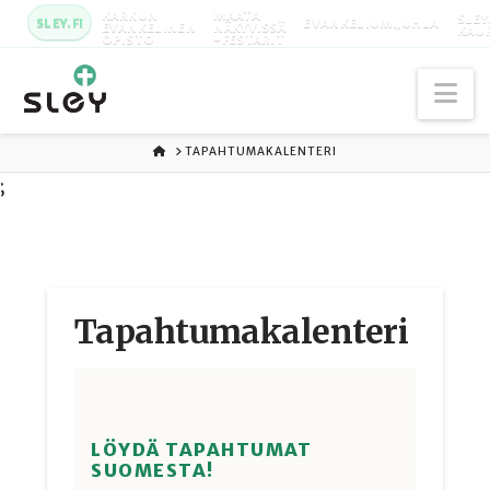
KARKUN
MAATA
SLEY
SLEY.FI
EVANKELIUMIJUHLA
EVANKELINEN
NÄKYVISSÄ
KAU
OPISTO
-FESTARIT
Na
ETUSIVU
TAPAHTUMAKALENTERI
;
Tapahtuma­kalenteri
LÖYDÄ TAPAHTUMAT
SUOMESTA!