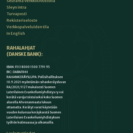
Seuranta verkkosivustolla
Sleyn intra
Turvaposti
Rekisteriseloste
Verkkopalveluiden tila
In English
RAHALAHJAT
(DANSKE BANK):
IBAN: FI13 8000 1500 7791 95
BIC: DABAFIHH
RAHANKERÄYSLUPA: Poliisihallituksen
10.9.2021 myöntämän rahankeräysluvan
RA/2021/1127 mukaisesti Suomen
Luterilainen Evankeliumiyhdistys ry voi
kerätä varoja toistaiseksi koko Suomen
alueella Ahvenanmaata lukuun
ottamatta. Kerätyt varat käytetään
vuoden kuluessa keräyksestä Suomen
Luterilaisen Evankeliumiyhdistyksen
työhön kotimaassa ja ulkomailla.