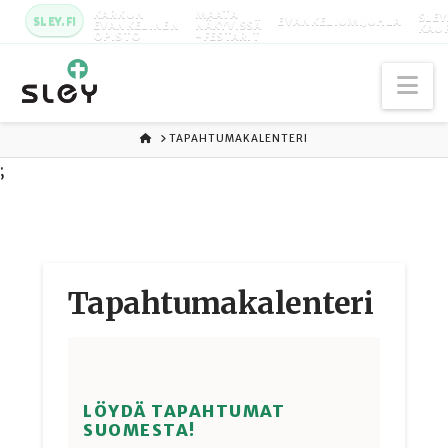
KARKUN
MAATA
SLEY
SLEY.FI
EVANKELIUMIJUHLA
EVANKELINEN
NÄKYVISSÄ
KAU
OPISTO
-FESTARIT
Na
ETUSIVU
TAPAHTUMAKALENTERI
;
Tapahtuma­kalenteri
LÖYDÄ TAPAHTUMAT
SUOMESTA!