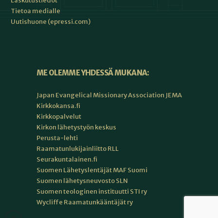
Laskutustiedot
Tietoa medialle
Uutishuone (epressi.com)
ME OLEMME YHDESSÄ MUKANA:
Japan Evangelical Missionary Association JEMA
Kirkkokansa.fi
Kirkkopalvelut
Kirkon lähetystyön keskus
Perusta-lehti
Raamatunlukijainliitto RLL
Seurakuntalainen.fi
Suomen Lähetyslentäjät MAF Suomi
Suomen lähetysneuvosto SLN
Suomen teologinen instituutti STI ry
Wycliffe Raamatunkääntäjät ry