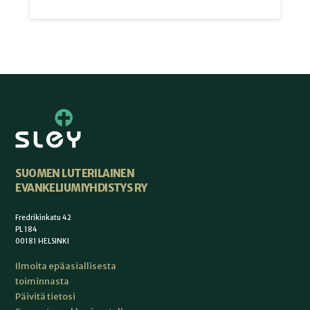
SUOMEN LUTERILAINEN
EVANKELIUMIYHDISTYS RY
Fredrikinkatu 42
PL 184
00181 HELSINKI
Ilmoita epäasiallisesta
toiminnasta
Päivitä tietosi