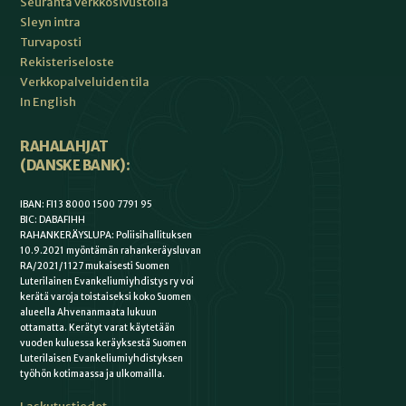
Seuranta verkkosivustolla
Sleyn intra
Turvaposti
Rekisteriseloste
Verkkopalveluiden tila
In English
RAHALAHJAT
(DANSKE BANK):
IBAN: FI13 8000 1500 7791 95
BIC: DABAFIHH
RAHANKERÄYSLUPA: Poliisihallituksen
10.9.2021 myöntämän rahankeräysluvan
RA/2021/1127 mukaisesti Suomen
Luterilainen Evankeliumiyhdistys ry voi
kerätä varoja toistaiseksi koko Suomen
alueella Ahvenanmaata lukuun
ottamatta. Kerätyt varat käytetään
vuoden kuluessa keräyksestä Suomen
Luterilaisen Evankeliumiyhdistyksen
työhön kotimaassa ja ulkomailla.