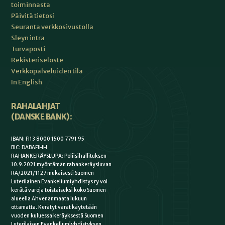
toiminnasta
Päivitä tietosi
Seuranta verkkosivustolla
Sleyn intra
Turvaposti
Rekisteriseloste
Verkkopalveluiden tila
In English
RAHALAHJAT
(DANSKE BANK):
IBAN: FI13 8000 1500 7791 95
BIC: DABAFIHH
RAHANKERÄYSLUPA: Poliisihallituksen
10.9.2021 myöntämän rahankeräysluvan
RA/2021/1127 mukaisesti Suomen
Luterilainen Evankeliumiyhdistys ry voi
kerätä varoja toistaiseksi koko Suomen
alueella Ahvenanmaata lukuun
ottamatta. Kerätyt varat käytetään
vuoden kuluessa keräyksestä Suomen
Luterilaisen Evankeliumiyhdistyksen