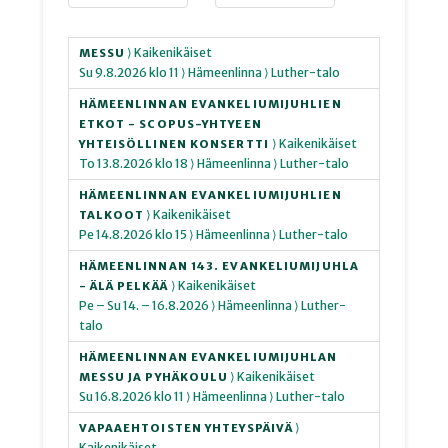
⟩ Kaikenikäiset
MESSU
Su
9.8.2026
klo 11
⟩ Hämeenlinna
⟩ Luther-talo
HÄMEENLINNAN EVANKELIUMIJUHLIEN
ETKOT - SCOPUS-YHTYEEN
⟩ Kaikenikäiset
YHTEISÖLLINEN KONSERTTI
To
13.8.2026
klo 18
⟩ Hämeenlinna
⟩ Luther-talo
HÄMEENLINNAN EVANKELIUMIJUHLIEN
⟩ Kaikenikäiset
TALKOOT
Pe
14.8.2026
klo 15
⟩ Hämeenlinna
⟩ Luther-talo
HÄMEENLINNAN 143. EVANKELIUMIJUHLA
⟩ Kaikenikäiset
- ÄLÄ PELKÄÄ
Pe – Su
14. – 16.8.2026
⟩ Hämeenlinna
⟩ Luther-
talo
HÄMEENLINNAN EVANKELIUMIJUHLAN
⟩ Kaikenikäiset
MESSU JA PYHÄKOULU
Su
16.8.2026
klo 11
⟩ Hämeenlinna
⟩ Luther-talo
⟩
VAPAAEHTOISTEN YHTEYSPÄIVÄ
Kaikenikäiset