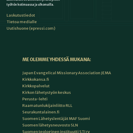
työhön kotimaassa ja ulkomailla.
Laskutustiedot
Tietoa medialle
Uutishuone (epressi.com)
ME OLEMME YHDESSÄ MUKANA:
Japan Evangelical Missionary Association JEMA
Kirkkokansa.fi
Kirkkopalvelut
Kirkon lähetystyön keskus
Perusta-lehti
Raamatunlukijainliitto RLL
Seurakuntalainen.fi
Suomen Lähetyslentäjät MAF Suomi
Suomen lähetysneuvosto SLN
Suomen teologinen instituutti STI ry