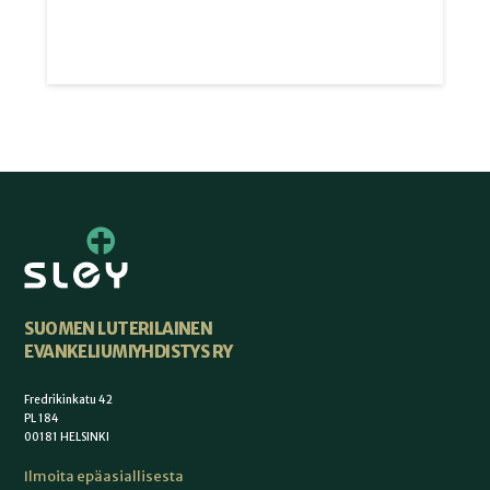
SUOMEN LUTERILAINEN
EVANKELIUMIYHDISTYS RY
Fredrikinkatu 42
PL 184
00181 HELSINKI
Ilmoita epäasiallisesta