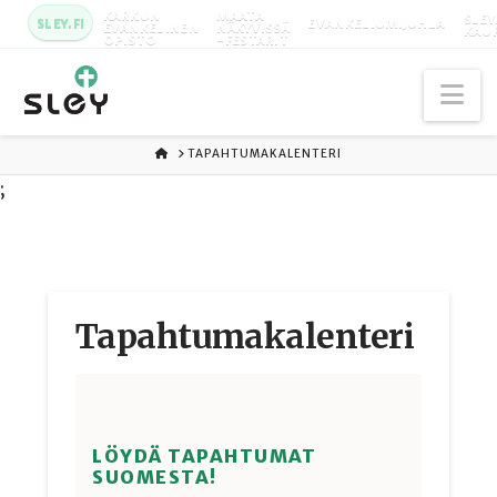
KARKUN
MAATA
SLEY
SLEY.FI
EVANKELIUMIJUHLA
EVANKELINEN
NÄKYVISSÄ
KAU
OPISTO
-FESTARIT
Na
ETUSIVU
TAPAHTUMAKALENTERI
;
Tapahtuma­kalenteri
LÖYDÄ TAPAHTUMAT
SUOMESTA!