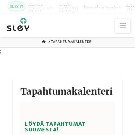
KARKUN
MAATA
SLEY
SLEY.FI
EVANKELIUMIJUHLA
EVANKELINEN
NÄKYVISSÄ
KAU
OPISTO
-FESTARIT
Na
ETUSIVU
TAPAHTUMAKALENTERI
;
Tapahtuma­kalenteri
LÖYDÄ TAPAHTUMAT
SUOMESTA!