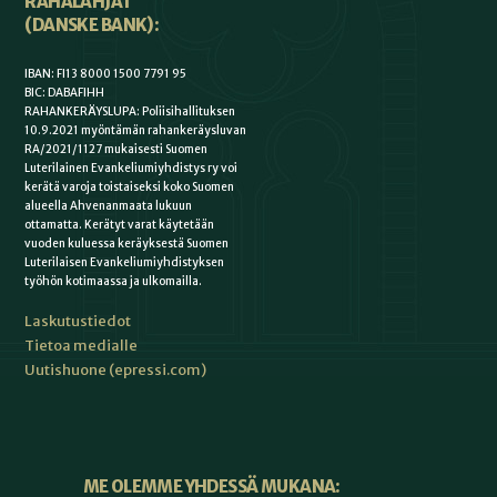
RAHALAHJAT
(DANSKE BANK):
IBAN: FI13 8000 1500 7791 95
BIC: DABAFIHH
RAHANKERÄYSLUPA: Poliisihallituksen
10.9.2021 myöntämän rahankeräysluvan
RA/2021/1127 mukaisesti Suomen
Luterilainen Evankeliumiyhdistys ry voi
kerätä varoja toistaiseksi koko Suomen
alueella Ahvenanmaata lukuun
ottamatta. Kerätyt varat käytetään
vuoden kuluessa keräyksestä Suomen
Luterilaisen Evankeliumiyhdistyksen
työhön kotimaassa ja ulkomailla.
Laskutustiedot
Tietoa medialle
Uutishuone (epressi.com)
ME OLEMME YHDESSÄ MUKANA: