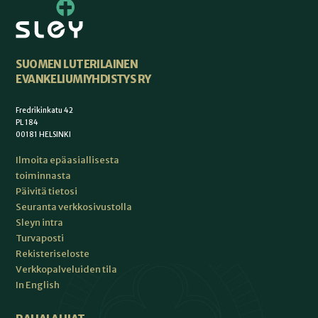
SUOMEN LUTERILAINEN
EVANKELIUMIYHDISTYS RY
Fredrikinkatu 42
PL 184
00181 HELSINKI
Ilmoita epäasiallisesta
toiminnasta
Päivitä tietosi
Seuranta verkkosivustolla
Sleyn intra
Turvaposti
Rekisteriseloste
Verkkopalveluiden tila
In English