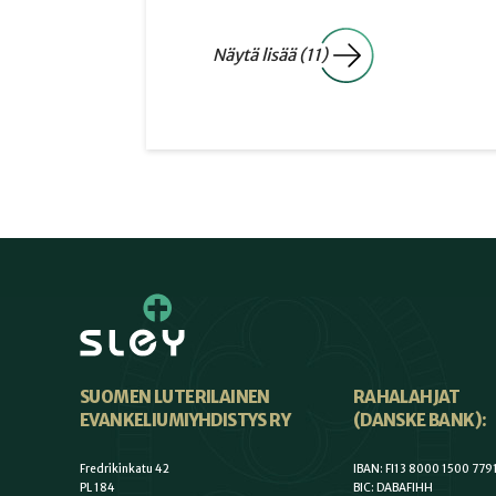
Näytä lisää (11)
SUOMEN LUTERILAINEN
RAHALAHJAT
EVANKELIUMIYHDISTYS RY
(DANSKE BANK):
Fredrikinkatu 42
IBAN: FI13 8000 1500 779
PL 184
BIC: DABAFIHH