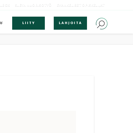
OLBOX
SLEYN NUORISOTYÖ
EVANKELISET OPISKELIJAT
LIITY
LAHJOITA