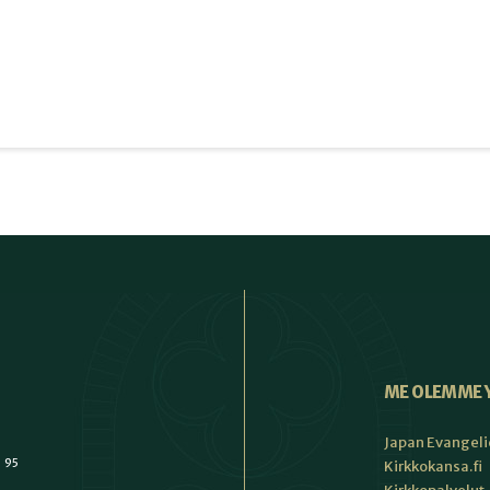
ME OLEMME 
Japan Evangeli
1 95
Kirkkokansa.fi