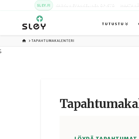
SLEY.FI
KARKUN EVANKELINEN OPISTO
MAATA NÄ
TUTUSTU
ETUSIVU
TAPAHTUMAKALENTERI
;
Tapahtuma­kal
LÖYDÄ TAPAHTUMAT