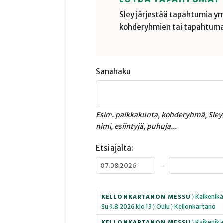
Sley järjestää tapahtumia ym
kohderyhmien tai tapahtuma
Sanahaku
Esim. paikkakunta, kohderyhmä, Sley
nimi, esiintyjä, puhuja...
Etsi ajalta:
–
⟩ Kaikenikä
KELLONKARTANON MESSU
Su
9.8.2026
klo 13
⟩ Oulu
⟩ Kellonkartano
⟩ Kaikenikä
KELLONKARTANON MESSU